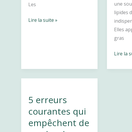
une sou
Les
lipides d
Les
Lire la suite »
indispen
petits
Elles ap
+
gras
à
Les
Lire la s
ajouter
huiles
à
en
vos
cuisine
salades
:
:
bien
nutrition,
5 erreurs
les
goût
courantes qui
choisir
et
empêchent de
et
variété
bien
!