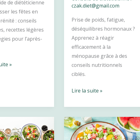
de de diététicienne
czak.diet@gmail.com
ser les fêtes en
Prise de poids, fatigue,
rénité : conseils
déséquilibres hormonaux ?
s, recettes légères
Apprenez à réagir
égies pour l’après-
efficacement à la
ménopause grâce à des
s
uite »
conseils nutritionnels
ciblés.
Préménopause,
Lire la suite »
ménopause
et
prise
de
poids