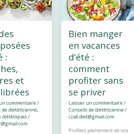
:
comprendre
et
agir
des
Bien manger
autrement
posées
en vacances
 :
d’été :
ches,
comment
res et
profiter sans
librées
se priver
 un commentaire
/
Laisser un commentaire
/
 de diététicienne
,
Conseils de diététicienne
/
 diététiques
/
czak.diet@gmail.com
et@gmail.com
Profitez pleinement de vos