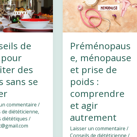
eils de
Préménopaus
 pour
e, ménopause
iter des
et prise de
s sans se
poids :
er
comprendre
et agir
 un commentaire
/
 de diététicienne
,
autrement
 diététiques
/
et@gmail.com
Laisser un commentaire
/
Conseils de diététicienne
/