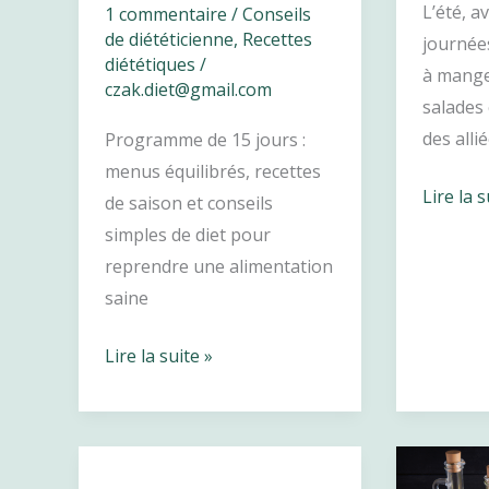
L’été, a
1 commentaire
/
Conseils
de diététicienne
,
Recettes
journées
diététiques
/
à manger
czak.diet@gmail.com
salades
des alli
Programme de 15 jours :
menus équilibrés, recettes
Salades
Lire la s
de saison et conseils
compos
simples de diet pour
d’été
reprendre une alimentation
:
saine
fraîches
légères
15
Lire la suite »
et
jours
équilibr
pour
bien
préparer