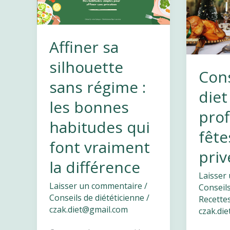
Affiner sa
silhouette
Cons
sans régime :
diet
les bonnes
prof
habitudes qui
fête
font vraiment
priv
la différence
Laisser
Laisser un commentaire
/
Conseils
Conseils de diététicienne
/
Recettes
czak.diet@gmail.com
czak.di