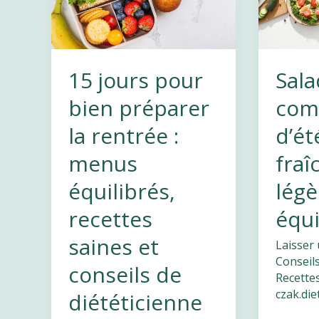
qui
priver
font
vraiment
la
15 jours pour
Sala
différence
bien préparer
com
la rentrée :
d’été
menus
fraî
équilibrés,
légè
recettes
équi
saines et
Laisser
Conseils
conseils de
Recettes
czak.di
diététicienne