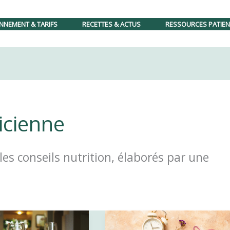
diététique sera ouvert le lundi et vendredi à partir du 01/09
NNEMENT & TARIFS
RECETTES & ACTUS
RESSOURCES PATIE
icienne
cles conseils nutrition, élaborés par une