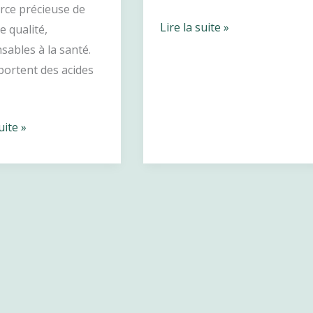
rce précieuse de
Idées
Lire la suite »
e qualité,
repas
sables à la santé.
ludiques
portent des acides
et
équilibrés
uite »
pour
petits
et
grands
!