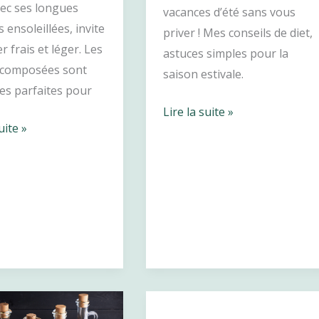
vec ses longues
vacances d’été sans vous
 ensoleillées, invite
priver ! Mes conseils de diet,
 frais et léger. Les
astuces simples pour la
 composées sont
saison estivale.
ées parfaites pour
Bien
Lire la suite »
uite »
manger
ées
en
vacances
d’été
,
:
comment
profiter
ées
sans
se
priver