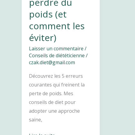
perdre du
les
poids (et
utiliser
comment les
éviter)
Laisser un commentaire
/
Conseils de diététicienne
/
czak.diet@gmail.com
Découvrez les 5 erreurs
courantes qui freinent la
perte de poids. Mes
conseils de diet pour
adopter une approche
saine,