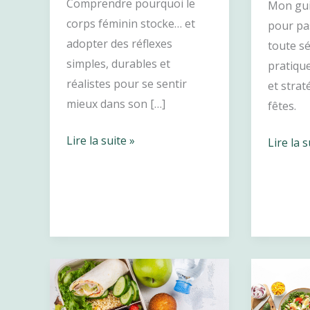
Comprendre pourquoi le
Mon gui
corps féminin stocke… et
pour pas
adopter des réflexes
toute sé
simples, durables et
pratique
réalistes pour se sentir
et strat
mieux dans son […]
fêtes.
Affiner
Lire la suite »
Conseil
Lire la s
sa
de
silhouette
diet
sans
pour
régime
profiter
:
des
les
fêtes
bonnes
sans
habitudes
se