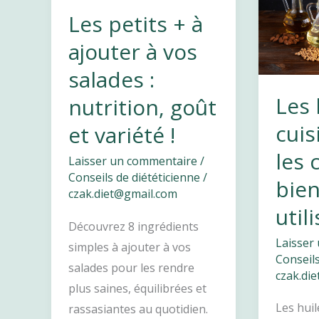
la
Les petits + à
rentrée
ajouter à vos
:
salades :
menus
équilibrés,
Les 
nutrition, goût
recettes
cuis
et variété !
saines
les 
et
Laisser un commentaire
/
Conseils de diététicienne
/
conseils
bien
czak.diet@gmail.com
de
util
diététicienne
Découvrez 8 ingrédients
Laisser
simples à ajouter à vos
Conseils
salades pour les rendre
czak.di
plus saines, équilibrées et
Les huil
rassasiantes au quotidien.