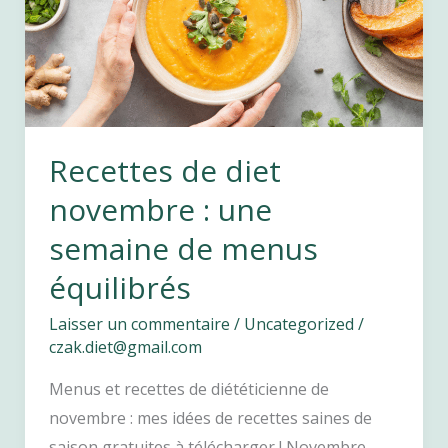
pour
sublimer
vos
plats
Recettes de diet
novembre : une
semaine de menus
équilibrés
Laisser un commentaire
/
Uncategorized
/
czak.diet@gmail.com
Menus et recettes de diététicienne de
novembre : mes idées de recettes saines de
saison gratuites à télécharger ! Novembre,