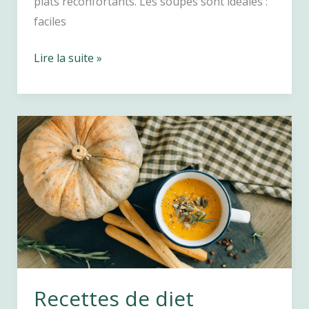
plats réconfortants. Les soupes sont idéales :
faciles
Soupe
Lire la suite »
d’automne
:
8
recettes
gourmandes
et
équilibrées
!
Recettes de diet