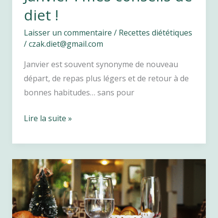
diet !
Laisser un commentaire
/
Recettes diététiques
/
czak.diet@gmail.com
Janvier est souvent synonyme de nouveau
départ, de repas plus légers et de retour à de
bonnes habitudes… sans pour
Recettes
Lire la suite »
diététiques
de
Janvier
:
mes
conseils
de