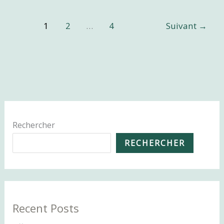
bien
préparer
1
2
…
4
Suivant
→
la
rentrée
:
menus
équilibrés,
recettes
saines
Rechercher
et
RECHERCHER
conseils
de
diététicienne
Recent Posts