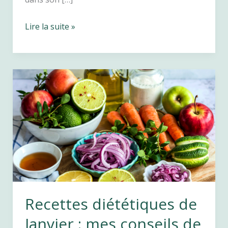
Affiner
Lire la suite »
sa
silhouette
sans
régime
:
les
bonnes
habitudes
qui
font
vraiment
Recettes diététiques de
la
différence
Janvier : mes conseils de