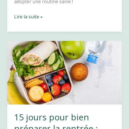
adopter une routine saine !
Menus
Lire la suite »
et
recettes
de
diet
de
Septembre
:
pour
une
rentrée
équilibrée
15 jours pour bien
!
préparer la rentrée :