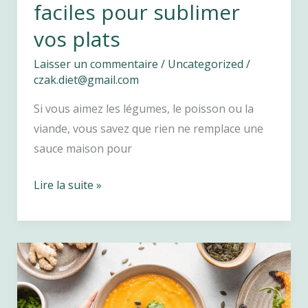
faciles pour sublimer
vos plats
Laisser un commentaire
/
Uncategorized
/
czak.diet@gmail.com
Si vous aimez les légumes, le poisson ou la
viande, vous savez que rien ne remplace une
sauce maison pour
Idées
Lire la suite »
de
sauces
chaudes
légères
et
faciles