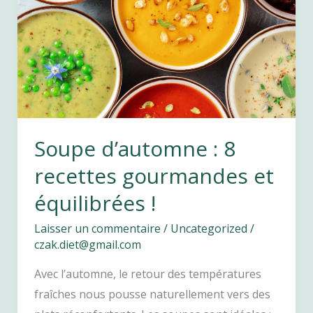
poids
:
comprendre
et
agir
autrement
Soupe d’automne : 8
recettes gourmandes et
équilibrées !
Laisser un commentaire
/
Uncategorized
/
czak.diet@gmail.com
Avec l’automne, le retour des températures
fraîches nous pousse naturellement vers des