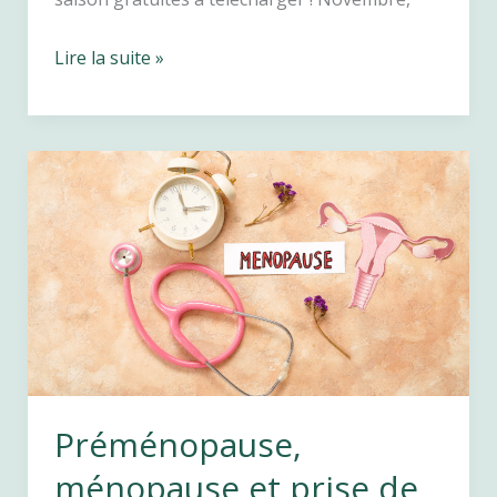
Recettes
Lire la suite »
de
diet
novembre
:
une
semaine
de
menus
équilibrés
Préménopause,
ménopause et prise de