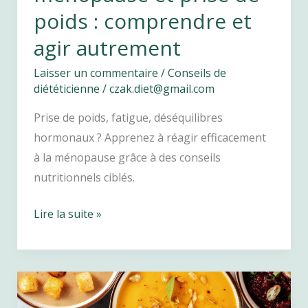
poids : comprendre et
agir autrement
Laisser un commentaire
/
Conseils de
diététicienne
/
czak.diet@gmail.com
Prise de poids, fatigue, déséquilibres
hormonaux ? Apprenez à réagir efficacement
à la ménopause grâce à des conseils
nutritionnels ciblés.
Préménopause,
Lire la suite »
ménopause
et
prise
de