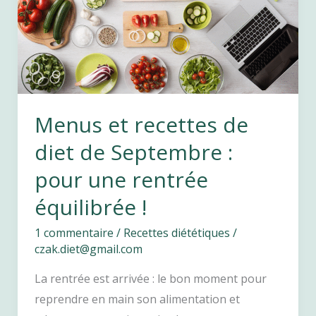
semaine
de
menus
équilibrés
Menus et recettes de
diet de Septembre :
pour une rentrée
équilibrée !
1 commentaire
/
Recettes diététiques
/
czak.diet@gmail.com
La rentrée est arrivée : le bon moment pour
reprendre en main son alimentation et