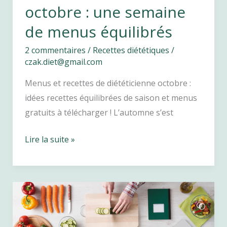
octobre : une semaine
de menus équilibrés
2 commentaires
/
Recettes diététiques
/
czak.diet@gmail.com
Menus et recettes de diététicienne octobre :
idées recettes équilibrées de saison et menus
gratuits à télécharger ! L’automne s’est
Recettes
Lire la suite »
de
diet
octobre
:
une