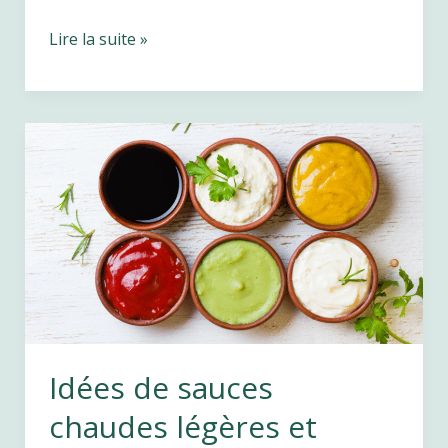
Conseils
Lire la suite »
de
diet
pour
profiter
des
fêtes
sans
se
priver
Idées de sauces
chaudes légères et