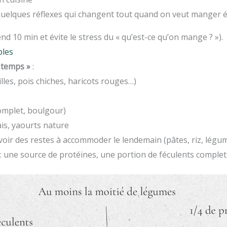
 quelques réflexes qui changent tout quand on veut manger éq
nd 10 min et évite le stress du « qu’est-ce qu’on mange ? »).
ples
e temps »
:
les, pois chiches, haricots rouges…)
complet, boulgour)
is, yaourts nature
voir des restes à accommoder le lendemain (pâtes, riz, légum
: une source de protéines, une portion de féculents complet