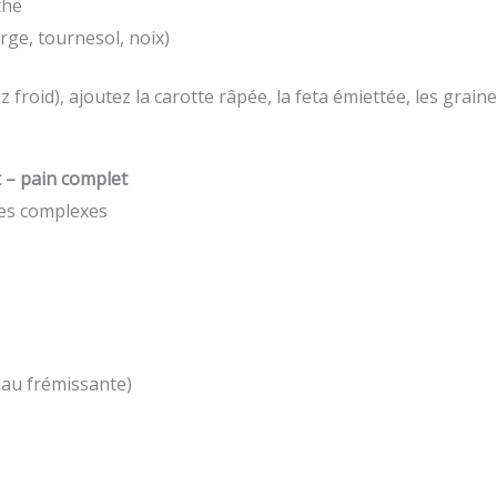
the
rge, tournesol, noix)
vez froid), ajoutez la carotte râpée, la feta émiettée, les gra
 – pain complet
des complexes
eau frémissante)