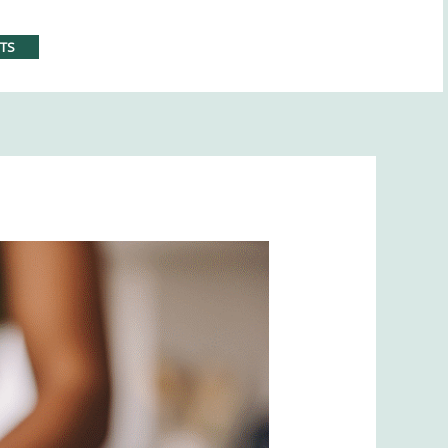
/2025 !
Prendre RDV
NTS